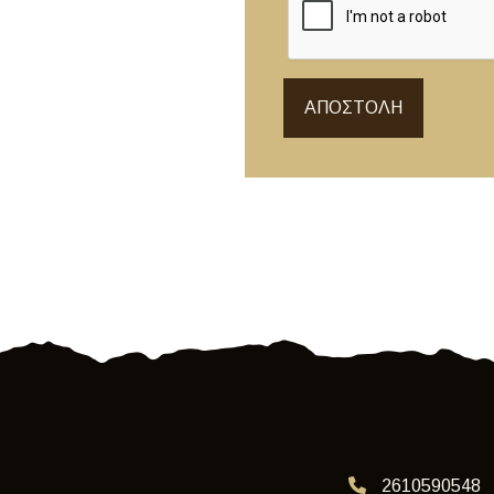
ΑΠΟΣΤΟΛΉ
2610590548