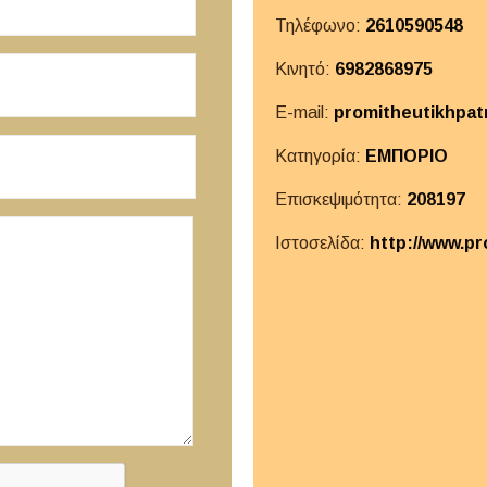
Τηλέφωνο:
2610590548
Κινητό:
6982868975
E-mail:
promitheutikhpa
Κατηγορία:
ΕΜΠΟΡΙΟ
Επισκεψιμότητα:
208197
Ιστοσελίδα:
http://www.pr